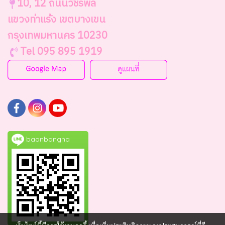
10, 12 ถนนวัชรพล
แขวงท่าแร้ง เขตบางเขน
กรุงเทพมหานคร 10230
Tel 095 895 1919
baanbangna