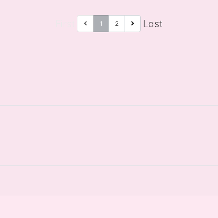
First
Last
1
2