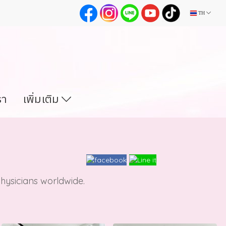
TH
รา
เพิ่มเติม
hysicians worldwide.