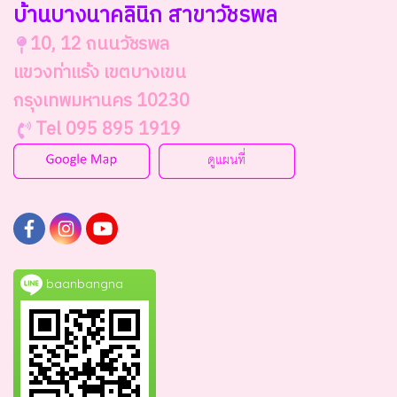
บ้านบางนาคลินิก สาขาวัชรพล
10, 12 ถนนวัชรพล
แขวงท่าแร้ง เขตบางเขน
กรุงเทพมหานคร 10230
Tel 095 895 1919
baanbangna