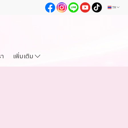
TH
รา
เพิ่มเติม