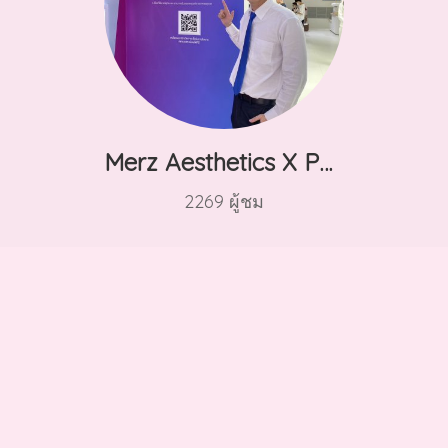
Merz Aesthetics X Pertforum2023
2269 ผู้ชม