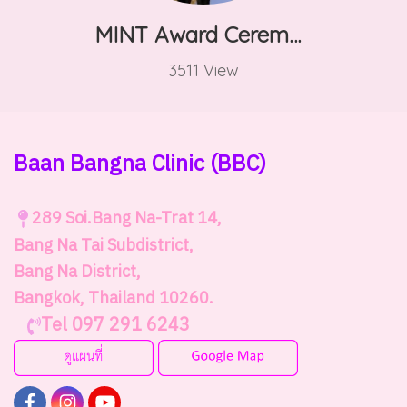
MINT Award Ceremony
3511 View
Baan Bangna Clinic
(BBC)
289
Soi.Bang Na-Trat 14,
Bang Na Tai Subdistrict,
Bang Na District,
Bangkok, Thailand 10260.
Tel 097 291 6243